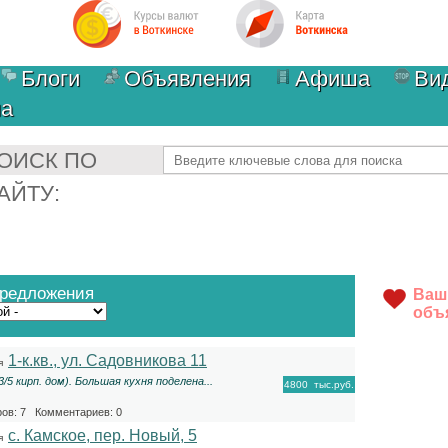
Блоги
Объявления
Афиша
Ви
ма
Найти
ОИСК ПО
АЙТУ:
предложения
Ваш
объ
1-к.кв., ул. Садовникова 11
я
 3/5 кирп. дом). Большая кухня поделена...
4800
тыс.руб.
ов: 7 Комментариев: 0
с. Камское, пер. Новый, 5
я