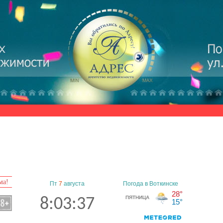
ма!
Пт
7
августа
8:03:38