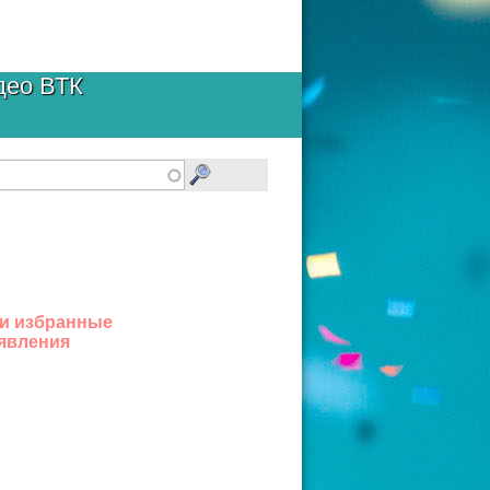
део ВТК
и избранные
явления