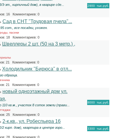
 3/3-эт., кирпичный дом), в кварире сде...
2900
тыс.руб.
ов: 16 Комментариев: 0
Сад в СНТ "Трудовая пчела"...
я
3,95 сот., все посадки, ухожен.
роды, пасеки
ов: 18 Комментариев: 0
Швеллеры 2 шт. (50 на 3 метр.) ,
я
ериалы
ов: 21 Комментариев: 0
Холодильник "Бирюса" в отл...
я
го образца.
ехника
ов: 21 Комментариев: 0
новый одноэтажный дом ул.
я
ая,
8000
тыс.руб.
110 кв.м., участок 8 соток земли (прави...
оттеджи
ов: 25 Комментариев: 0
2-к.кв., ул. Робеспьера 16
я
 2/2 кирп. дом), квартира в центре горо...
3300
тыс.руб.
ов: 28 Комментариев: 0