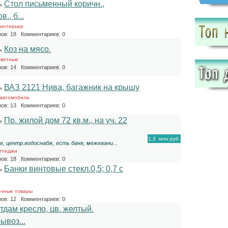
Стол письменный коричн.,
я
., б...
 интерьер
ов: 18 Комментариев: 0
Коз на мясо.
я
ивотные
ов: 14 Комментариев: 0
ВАЗ 2121 Нива, багажник на крышу
я
 автомобили
ов: 13 Комментариев: 0
Пр. жилой дом 72 кв.м., на уч. 22
я
1,3
млн.руб.
ме, центр.водоснабж, есть баня, межевани...
оттеджи
ов: 18 Комментариев: 0
Банки винтовые стекл.0,5; 0,7 с
я
енные товары
ов: 12 Комментариев: 0
тдам кресло, цв. желтый.
ывоз...