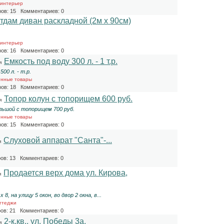
 интерьер
ов: 15 Комментариев: 0
тдам диван раскладной (2м х 90см)
 интерьер
ов: 16 Комментариев: 0
Емкость под воду 300 л. - 1 т.р.
я
00 л. - т.р.
енные товары
ов: 18 Комментариев: 0
Топор колун с топорищем 600 руб.
я
льшой с топорищем 700 руб.
енные товары
ов: 15 Комментариев: 0
Слуховой аппарат "Санта"-...
я
ов: 13 Комментариев: 0
Продается верх дома ул. Кирова,
я
 8, на улицу 5 окон, во двор 2 окна, в...
ттеджи
ов: 21 Комментариев: 0
2-к.кв., ул. Победы 3а,
я