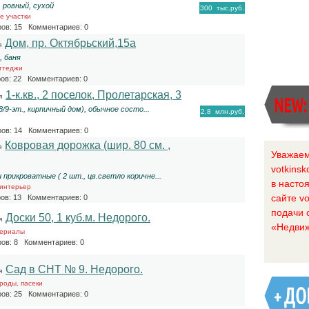
, ровный, сухой
300
тыс.руб.
е участки
ов: 15 Комментариев: 0
Дом, пр. Октябрьский,15а
я
, баня
ттеджи
ов: 22 Комментариев: 0
1-к.кв., 2 поселок, Пролетарская, 3
я
 8/9-эт., кирпичный дом), обычное состо...
2,8
млн.руб.
ов: 14 Комментариев: 0
Ковровая дорожка (шир. 80 см. ,
я
Уважаем
votkinsk
 прикроватные ( 2 шт., цв.светло коричне...
в насто
 интерьер
сайте vo
ов: 13 Комментариев: 0
подачи 
Доски 50, 1 куб.м. Недорого.
я
«Недвиж
ериалы
ов: 8 Комментариев: 0
Сад в СНТ № 9. Недорого.
я
роды, пасеки
ов: 25 Комментариев: 0