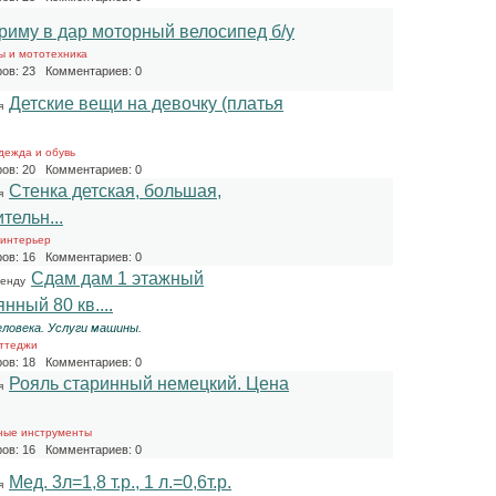
риму в дар моторный велосипед б/у
ы и мототехника
ов: 23 Комментариев: 0
Детские вещи на девочку (платья
я
дежда и обувь
ов: 20 Комментариев: 0
Стенка детская, большая,
я
тельн...
 интерьер
ов: 16 Комментариев: 0
Сдам дам 1 этажный
ренду
нный 80 кв....
человека. Услуги машины.
оттеджи
ов: 18 Комментариев: 0
Рояль старинный немецкий. Цена
я
ные инструменты
ов: 16 Комментариев: 0
Мед. 3л=1,8 т.р., 1 л.=0,6т.р.
я