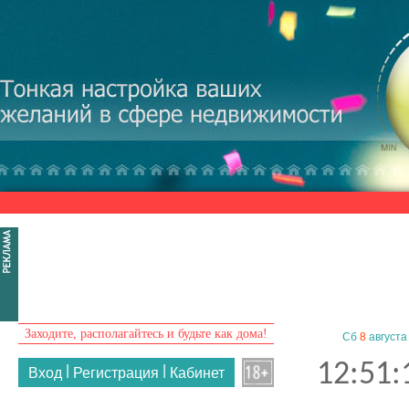
Перейти к основному содержанию
Заходите, располагайтесь и будьте как дома!
Сб
8
августа
12:51:
|
|
Вход
Регистрация
Кабинет