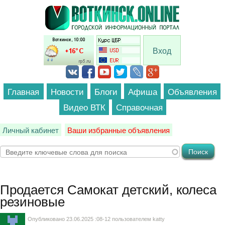
Перейти к основному содержанию
Вход
Главная
Новости
Блоги
Афиша
Объявления
Видео ВТК
Справочная
Личный кабинет
Ваши избранные объявления
Продается
Самокат детский, колеса
резиновые
Опубликовано 23.06.2025 :08-12 пользователем
katty