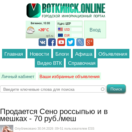
Перейти к основному содержанию
Вход
Главная
Новости
Блоги
Афиша
Объявления
Видео ВТК
Справочная
Личный кабинет
Ваши избранные объявления
Продается
Сено россыпью и в
мешках - 70 руб./меш
Опубликовано 30.04.2026 :09-51 пользователем
ESS