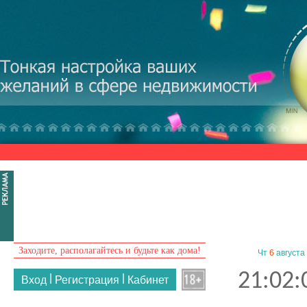
Перейти к основному содержанию
Заходите, располагайтесь и будьте как дома!
Чт
6
августа
21:02:
|
|
Вход
Регистрация
Кабинет