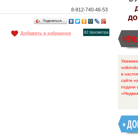
8-912-740-46-53
Поделиться…
82 просмотра
Добавить в избранное
Уважаем
votkinsk
в насто
сайте vo
подачи 
«Недвиж