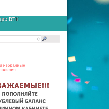
део ВТК
и избранные
явления