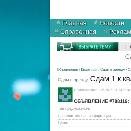
Главная
Новости
Справочная
Рекла
П
С
Объявления
›
Квартиры
›
Сдам в аренду
›
С
Сдам 1 к кв
Сдам в аренду
Опубликовано 01.05.2026 :11-43 пол
ОБЪЯВЛЕНИЕ #788119:
Тип предложения:
Дополнительная информация:
Цена: