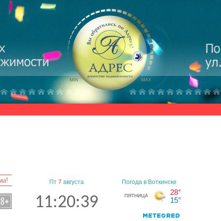
ма!
Пт
7
августа
11:20:40