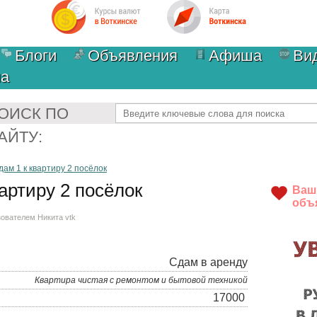
Блоги
Объявления
Афиша
Ви
ма
Найти
ОИСК ПО
АЙТУ:
дам 1 к квартиру 2 посёлок
артиру 2 посёлок
Ваш
объ
ьзователем
Никита vtk
Сдам в аренду
Квартира чистая с ремонтом и бытовой техникой
17000