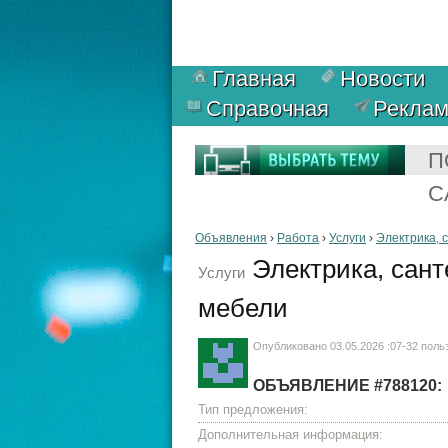
Главная
Новости
Справочная
Рекла
П
С
Объявления
›
Работа
›
Услуги
›
Электрика, 
Электрика, сант
Услуги
мебели
Опубликовано 03.05.2026 :07-32 пол
ОБЪЯВЛЕНИЕ #788120:
Тип предложения:
Дополнительная информация: