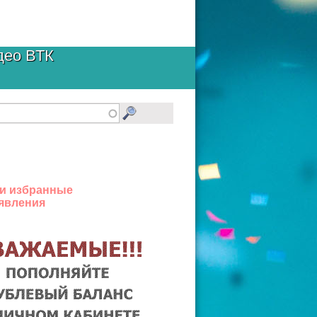
део ВТК
и избранные
явления