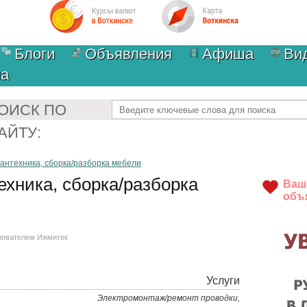
Блоги
Объявления
Афиша
Ви
ма
Найти
ОИСК ПО
АЙТУ:
сантехника, сборка/разборка мебели
ехника, сборка/разборка
Ваш
объ
ьзователем
Ижмитек
Услуги
Электромонтаж/ремонт проводки,