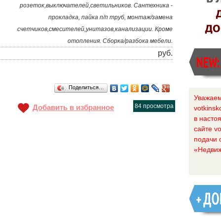
розеток,выключателей,светильников. Сантехника -
прокладка, пайка п/п труб, монтаж/замена
счетчиков,смесителей,унитазов,канализации. Кроме
отопления. Сборка/разбока мебели.
руб.
Поделиться…
Уважаем
84 просмотра
Добавить в избранное
votkinsk
в насто
сайте vo
подачи 
«Недвиж