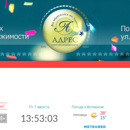
ма!
Пт
7
августа
13:53:04