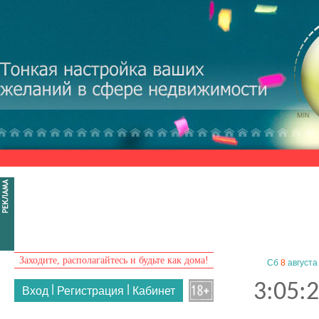
Перейти к основному содержанию
Заходите, располагайтесь и будьте как дома!
Сб
8
августа
3:05:
|
|
Вход
Регистрация
Кабинет