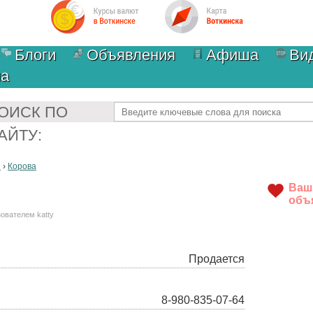
Блоги
Объявления
Афиша
Ви
ма
Найти
ОИСК ПО
АЙТУ:
я
›
Корова
Ваш
объ
ьзователем
katty
Продается
8-980-835-07-64