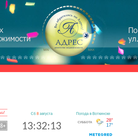
ма!
Сб
8
августа
13:32:14