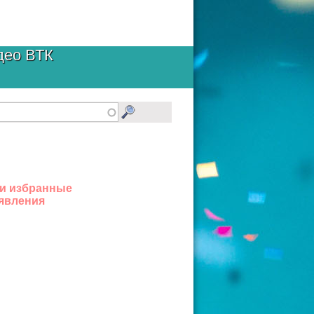
део ВТК
и избранные
явления