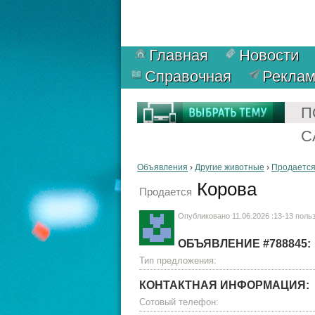
Главная
Новости
Справочная
Рекла
П
С
Объявления
›
Другие животные
›
Продаетс
Корова
Продается
Опубликовано 11.06.2026 :13-13 пол
ОБЪЯВЛЕНИЕ #788845:
Тип предложения:
КОНТАКТНАЯ ИНФОРМАЦИЯ:
Сотовый телефон: