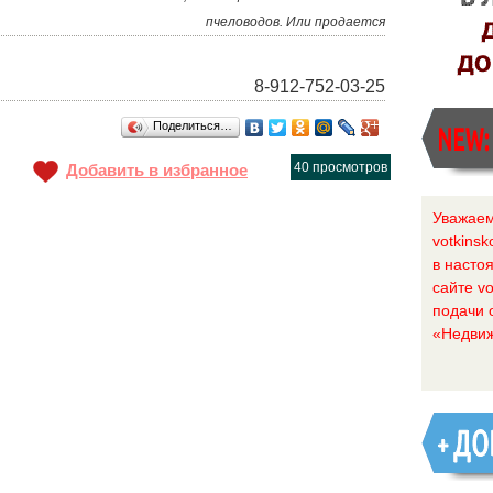
пчеловодов. Или продается
8-912-752-03-25
Поделиться…
40 просмотров
Добавить в избранное
Уважаем
votkinsk
в насто
сайте vo
подачи 
«Недвиж