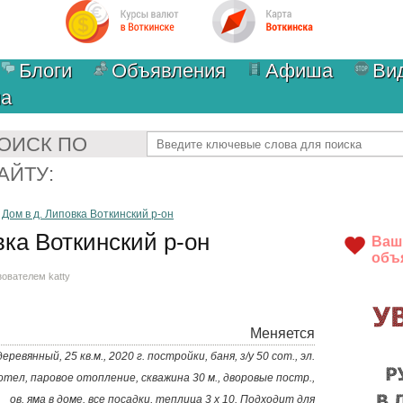
Блоги
Объявления
Афиша
Ви
ма
Найти
ОИСК ПО
АЙТУ:
›
Дом в д. Липовка Воткинский р-он
ка Воткинский р-он
Ваш
объ
ьзователем
katty
Меняется
деревянный, 25 кв.м., 2020 г. постройки, баня, з/у 50 сот., эл.
отел, паровое отопление, скважина 30 м., дворовые постр.,
ов. яма в доме. все посадки, теплица 3 х 10. Подходит для