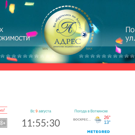
ма!
Вс
9
августа
11:55:31