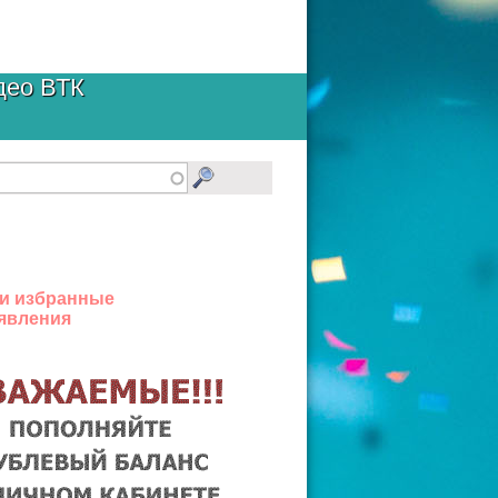
део ВТК
и избранные
явления