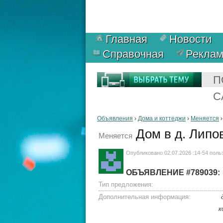
Главная
Новости
Справочная
Рекла
П
С
Объявления
›
Дома и коттеджи
›
Меняется
Дом в д. Липов
Меняется
Опубликовано 02.07.2026 :14-54 пол
ОБЪЯВЛЕНИЕ #789039:
Тип предложения:
Дополнительная информация:
к