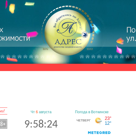
ма!
Чт
6
августа
9:58:25