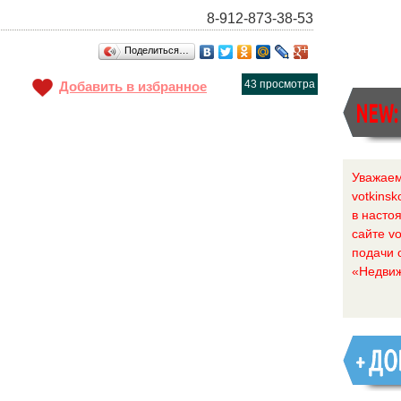
8-912-873-38-53
Поделиться…
43 просмотра
Добавить в избранное
Уважаем
votkinsk
в насто
сайте vo
подачи 
«Недвиж