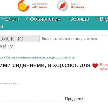
Блоги
Объявления
Афиша
Ви
ма
Найти
ОИСК ПО
АЙТУ:
ся
›
Стулья с мягкими сидениями, в хор.сост. для сада.
ими сидениями, в хор.сост. для
Ваш
объ
ьзователем
katty
Продается