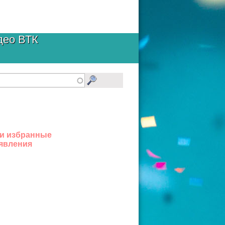
део ВТК
и избранные
явления