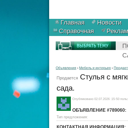
Главная
Новости
Справочная
Рекла
П
С
Объявления
›
Мебель и интерьер
›
Продает
Стулья с мягк
Продается
сада.
Опубликовано 02.07.2026 :15-50 пол
ОБЪЯВЛЕНИЕ #789060:
Тип предложения:
КОНТАКТНАЯ ИНФОРМАЦИЯ: