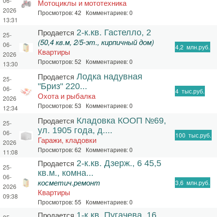
06-
Мотоциклы и мототехника
2026
Просмотров: 42 Комментариев: 0
13:31
Продается
2-к.кв. Гастелло, 2
25-
(50,4 кв.м, 2/5-эт., кирпичный дом)
06-
4,2
млн.руб.
Квартиры
2026
Просмотров: 52 Комментариев: 0
13:30
Продается
Лодка надувная
25-
"Бриз" 220...
06-
4
тыс.руб.
Охота и рыбалка
2026
Просмотров: 53 Комментариев: 0
12:34
Продается
Кладовка КООП №69,
25-
ул. 1905 года, д....
06-
100
тыс.руб.
Гаражи, кладовки
2026
Просмотров: 62 Комментариев: 0
11:08
Продается
2-к.кв. Дзерж., 6 45,5
25-
кв.м., комна...
06-
косметич.ремонт
3,6
млн.руб.
2026
Квартиры
09:38
Просмотров: 55 Комментариев: 0
Продается
1-к.кв. Пугачева, 16