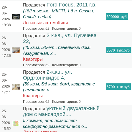
Продается
Ford Focus, 2011 г.в.
28-
(182 тыс.км., МКПП, 1.6 л, бензин,
06-
белый, седан)...
620000
руб.
2026
Легковые автомобили
19:38
Просмотров: 52 Комментариев: 0
Продается
2-к.кв., ул. Пугачева
26-
22,
06-
(40 кв.м, 5/5-эт., панельный дом).
2026
3570
тыс.руб.
Аккуратная, к...
17:36
Квартиры
Просмотров: 52 Комментариев: 0
Продается
2-к.кв., ул.
25-
Орджоникидзе 4,
06-
(50 кв.м, 5/6 кирп. дом), квартира с
2026
6700
тыс.руб.
ремонтом, и...
17:11
Квартиры
Просмотров: 62 Комментариев: 0
Продается
уютный двухэтажный
25-
дом с мансардой....
06-
5 комнат, что позволяет
2026
комфортно разместиться б...
15:52
Дома и коттеджи