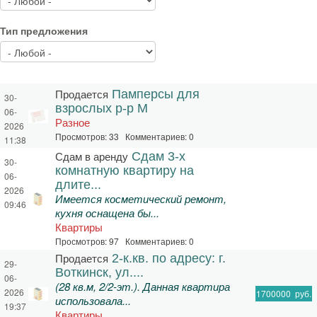
Тип предложения
Продается
Памперсы для
30-
взрослых р-р М
06-
Разное
2026
Просмотров: 33 Комментариев: 0
11:38
Сдам в аренду
Сдам 3-х
30-
комнатную квартиру на
06-
длите...
2026
Имеется косметический ремонт,
09:46
кухня оснащена бы...
Квартиры
Просмотров: 97 Комментариев: 0
Продается
2-к.кв. по адресу: г.
29-
Воткинск, ул....
06-
(28 кв.м, 2/2-эт.). Данная квартира
2026
1700000
руб.
использовала...
19:37
Квартиры