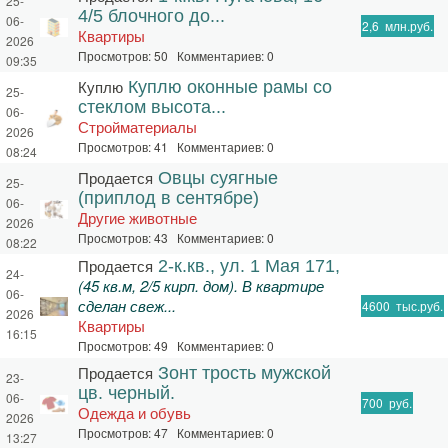
25-
4/5 блочного до...
06-
2,6
млн.руб.
Квартиры
2026
Просмотров: 50 Комментариев: 0
09:35
Куплю
Куплю оконные рамы со
25-
стеклом высота...
06-
Стройматериалы
2026
Просмотров: 41 Комментариев: 0
08:24
Продается
Овцы суягные
25-
(приплод в сентябре)
06-
Другие животные
2026
Просмотров: 43 Комментариев: 0
08:22
Продается
2-к.кв., ул. 1 Мая 171,
24-
(45 кв.м, 2/5 кирп. дом). В квартире
06-
сделан свеж...
4600
тыс.руб.
2026
Квартиры
16:15
Просмотров: 49 Комментариев: 0
Продается
Зонт трость мужской
23-
цв. черный.
06-
700
руб.
Одежда и обувь
2026
Просмотров: 47 Комментариев: 0
13:27