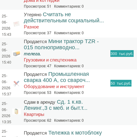
Просмотров: 51 Комментариев: 0
Утеряно
Считать не
25-
действительным социальный...
06-
Разное
2026
Просмотров: 37 Комментариев: 0
15:43
Продается
Мини трактор TZR -
25-
015 полноприводно...
06-
телега.
300
тыс.руб.
2026
Грузовики и спецтехника
15:40
Просмотров: 47 Комментариев: 0
Продается
Промышленная
25-
сварка 400 А, со свароч...
06-
50
тыс.руб.
Оборудование и инструмент
2026
Просмотров: 53 Комментариев: 0
15:37
Сдам в аренду
Сд. 1 к.кв.
25-
Ленинг.,3 с меб. и быт.т...
06-
Квартиры
2026
Просмотров: 62 Комментариев: 0
13:35
25-
Продается
Тележка к мотоблоку