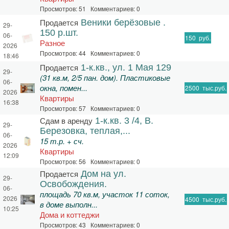
Просмотров: 51 Комментариев: 0
Продается
Веники берёзовые .
29-
150 р.шт.
06-
150
руб.
Разное
2026
Просмотров: 44 Комментариев: 0
18:46
Продается
1-к.кв., ул. 1 Мая 129
29-
(31 кв.м, 2/5 пан. дом). Пластиковые
06-
окна, помен...
2500
тыс.руб.
2026
Квартиры
16:38
Просмотров: 57 Комментариев: 0
Сдам в аренду
1-к.кв. 3 /4, В.
29-
Березовка, теплая,...
06-
15 т.р. + сч.
2026
Квартиры
12:09
Просмотров: 56 Комментариев: 0
Продается
Дом на ул.
29-
Освобождения.
06-
площадь 70 кв.м, участок 11 соток,
2026
4500
тыс.руб.
в доме выполн...
10:25
Дома и коттеджи
Просмотров: 43 Комментариев: 0