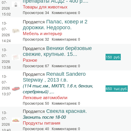
препараты АСД2 - 400 р....
07-
Товары для животных
2026
Просмотров: 34 Комментариев: 0
15:02
Продается
Палас, ковер и 2
13-
дорожки. Недорого.
07-
Мебель и интерьер
2026
Просмотров: 32 Комментариев: 0
14:24
Продается
Веники берёзовые
13-
свежие, крупные. 15...
07-
150
руб.
Разное
2026
Просмотров: 67 Комментариев: 0
13:58
Продается
Renault Sandero
13-
Stepway , 2013 г.в.
07-
(114 тыс.км., МКПП, 1.6 л, бензин,
2026
650
тыс.руб.
серебряный) ,...
13:37
Легковые автомобили
Просмотров: 50 Комментариев: 0
Продается
Свекла красная.
13-
Звонить после 18-00
07-
Продукты питания
2026
Просмотров: 40 Комментариев: 0
10:40