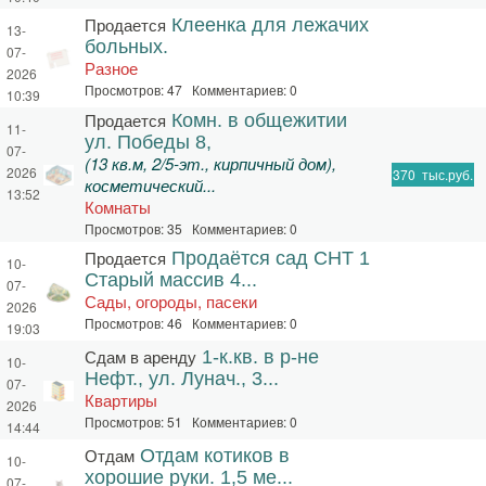
Продается
Клеенка для лежачих
13-
больных.
07-
Разное
2026
Просмотров: 47 Комментариев: 0
10:39
Продается
Комн. в общежитии
11-
ул. Победы 8,
07-
(13 кв.м, 2/5-эт., кирпичный дом),
2026
370
тыс.руб.
косметический...
13:52
Комнаты
Просмотров: 35 Комментариев: 0
Продается
Продаётся сад СНТ 1
10-
Старый массив 4...
07-
Сады, огороды, пасеки
2026
Просмотров: 46 Комментариев: 0
19:03
Сдам в аренду
1-к.кв. в р-не
10-
Нефт., ул. Лунач., 3...
07-
Квартиры
2026
Просмотров: 51 Комментариев: 0
14:44
Отдам
Отдам котиков в
10-
хорошие руки. 1,5 ме...
07-