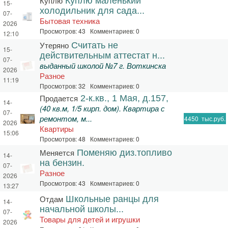
Куплю
Куплю маленький
15-
холодильник для сада...
07-
Бытовая техника
2026
Просмотров: 43 Комментариев: 0
12:10
Утеряно
Считать не
15-
действительным аттестат н...
07-
выданный школой №7 г. Воткинска
2026
Разное
11:19
Просмотров: 32 Комментариев: 0
Продается
2-к.кв., 1 Мая, д.157,
14-
(40 кв.м, 1/5 кирп. дом). Квартира с
07-
ремонтом, м...
4450
тыс.руб.
2026
Квартиры
15:06
Просмотров: 48 Комментариев: 0
Меняется
Поменяю диз.топливо
14-
на бензин.
07-
Разное
2026
Просмотров: 43 Комментариев: 0
13:27
Отдам
Школьные ранцы для
14-
начальной школы...
07-
Товары для детей и игрушки
2026