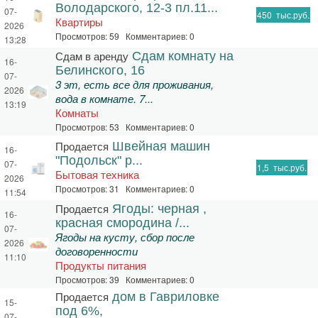
Володарского, 12-3 пл.11...
07-
450
тыс.руб.
Квартиры
2026
Просмотров: 59 Комментариев: 0
13:28
Сдам в аренду
Сдам комнату на
16-
Белинского, 16
07-
3 эт, есть все для проживания,
2026
вода в комнате. 7...
13:19
Комнаты
Просмотров: 53 Комментариев: 0
Продается
Швейная машин
16-
"Подольск" р...
07-
1,5
тыс.руб.
Бытовая техника
2026
Просмотров: 31 Комментариев: 0
11:54
Продается
Ягоды: черная ,
16-
красная смородина /...
07-
Ягоды на кусту, сбор после
2026
договоренности
11:10
Продукты питания
Просмотров: 39 Комментариев: 0
Продается
дом в Гавриловке
15-
под 6%,
07-