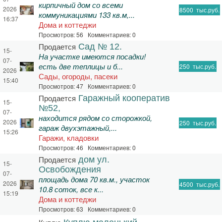
кирпичный дом со всеми
2026
8500
тыс.руб.
коммуникациями 133 кв.м,...
16:37
Дома и коттеджи
Просмотров: 56 Комментариев: 0
Продается
Сад № 12.
15-
На участке имеются посадки!
07-
есть две теплицы и б...
250
тыс.руб.
2026
Сады, огороды, пасеки
15:40
Просмотров: 47 Комментариев: 0
Продается
Гаражный кооператив
15-
№52,
07-
находится рядом со сторожкой,
2026
250
тыс.руб.
гараж двухэтажный,...
15:26
Гаражи, кладовки
Просмотров: 46 Комментариев: 0
Продается
дом ул.
15-
Освобождения
07-
площадь дома 70 кв.м., участок
2026
4500
тыс.руб.
10.8 соток, все к...
15:19
Дома и коттеджи
Просмотров: 63 Комментариев: 0