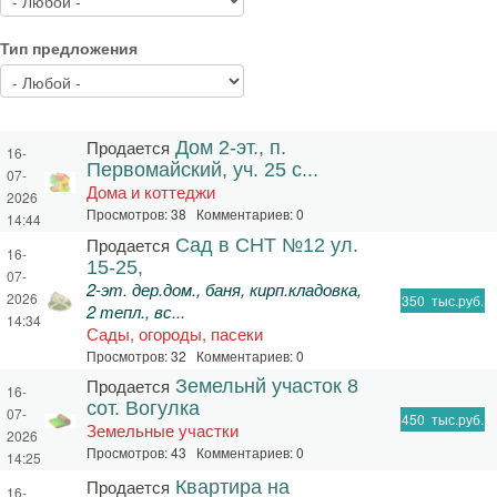
Тип предложения
Продается
Дом 2-эт., п.
16-
Первомайский, уч. 25 с...
07-
Дома и коттеджи
2026
Просмотров: 38 Комментариев: 0
14:44
Продается
Сад в СНТ №12 ул.
16-
15-25,
07-
2-эт. дер.дом., баня, кирп.кладовка,
2026
350
тыс.руб.
2 тепл., вс...
14:34
Сады, огороды, пасеки
Просмотров: 32 Комментариев: 0
Продается
Земельнй участок 8
16-
сот. Вогулка
07-
450
тыс.руб.
Земельные участки
2026
Просмотров: 43 Комментариев: 0
14:25
Продается
Квартира на
16-