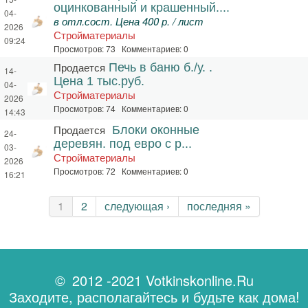
оцинкованный и крашенный....
04-
в отл.сост. Цена 400 р. / лист
2026
Стройматериалы
09:24
Просмотров: 73 Комментариев: 0
Продается
Печь в баню б./у. .
14-
Цена 1 тыс.руб.
04-
Стройматериалы
2026
Просмотров: 74 Комментариев: 0
14:43
Продается
Блоки оконные
24-
деревян. под евро с р...
03-
Стройматериалы
2026
Просмотров: 72 Комментариев: 0
16:21
Страницы
1
2
следующая ›
последняя »
© 2012 -2021 Votkinskonline.Ru
Заходите, располагайтесь и будьте как дома!