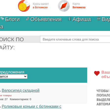
Блоги
Объявления
Афиша
Ви
ма
Найти
ОИСК ПО
АЙТУ:
предложения
Ваш
объ
Велосипед складной
я
ые товары
ов: 27 Комментариев: 0
Роликовые коньки с ботинками с
я