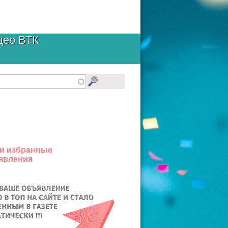
део ВТК
и избранные
явления