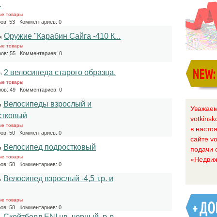
.
ые товары
ов: 53 Комментариев: 0
Оружие "Карабин Сайга -410 К...
я
ые товары
ов: 55 Комментариев: 0
2 велосипеда старого образца.
я
ые товары
ов: 49 Комментариев: 0
Велосипеды взрослый и
я
Уважаем
стковый
votkinsk
ые товары
в насто
ов: 50 Комментариев: 0
сайте vo
Велосипед подростковый
подачи 
я
ые товары
«Недвиж
ов: 58 Комментариев: 0
Велосипед взрослый -4,5 т.р. и
я
ые товары
ов: 58 Комментариев: 0
Скейтборд ENI цв. черный, р-р