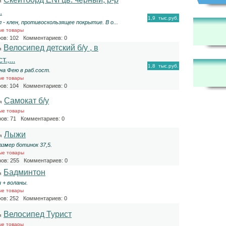
я
.
1,9
тыс.руб.
 - клен, противоскользящее покрытие. В о...
ые товары
ов: 102 Комментариев: 0
Велосипед детский б/у , в
я
.,...
1,8
тыс.руб.
на Фею в раб.сост.
ые товары
ов: 104 Комментариев: 0
Самокат б/у
я
ые товары
ов: 71 Комментариев: 0
Лыжи
я
азмер ботинок 37,5.
ые товары
ов: 255 Комментариев: 0
Бадминтон
я
 + воланы.
ые товары
ов: 252 Комментариев: 0
Велосипед Турист
я
ые товары