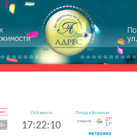
ма!
Сб
8
августа
17:22:11