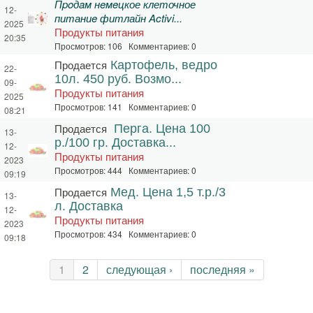
Пpoдaм нeмeцкое клеточное
12-
питаниe фитлайн Activi...
2025
Продукты питания
20:35
Просмотров: 106 Комментариев: 0
Продается
Картофель, ведро
22-
10л. 450 руб. Возмо...
09-
Продукты питания
2025
Просмотров: 141 Комментариев: 0
08:21
Продается
Перга. Цена 100
13-
р./100 гр. Доставка...
12-
Продукты питания
2023
Просмотров: 444 Комментариев: 0
09:19
Продается
Мед. Цена 1,5 т.р./3
13-
л. Доставка
12-
Продукты питания
2023
Просмотров: 434 Комментариев: 0
09:18
Страницы
1
2
следующая ›
последняя »