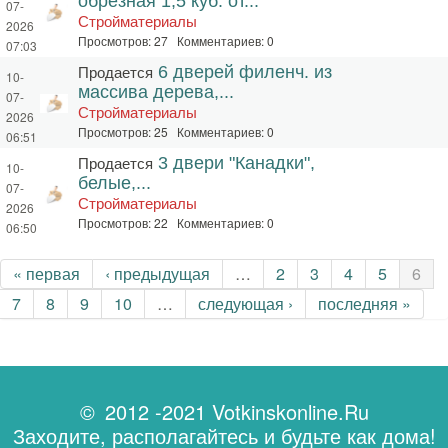
обрезная 1,5 куб. от...
07-
Стройматериалы
2026
Просмотров: 27 Комментариев: 0
07:03
Продается
6 дверей филенч. из
10-
массива дерева,...
07-
Стройматериалы
2026
Просмотров: 25 Комментариев: 0
06:51
Продается
3 двери "Канадки",
10-
белые,...
07-
Стройматериалы
2026
Просмотров: 22 Комментариев: 0
06:50
Страницы
« первая
‹ предыдущая
…
2
3
4
5
6
7
8
9
10
…
следующая ›
последняя »
© 2012 -2021 Votkinskonline.Ru
Заходите, располагайтесь и будьте как дома!