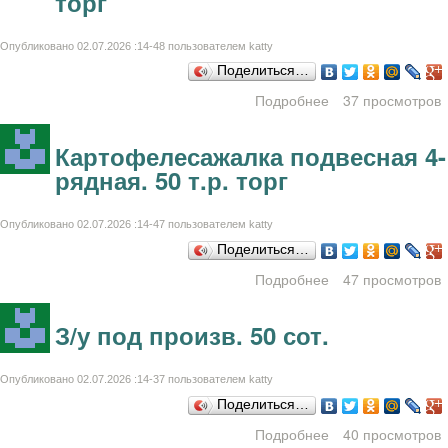
торг
Опубликовано 02.07.2026 :14-48 пользователем
katty
Поделиться…
Подробнее
о КПП к "ЗИЛ 130"
37 просмотров
Цена 25 т.р. торг
Картофелесажалка подвесная 4-
рядная. 50 т.р. торг
Опубликовано 02.07.2026 :14-47 пользователем
katty
Поделиться…
Подробнее
47 просмотров
Картофелесажал
подвесная 
З/у под произв. 50 сот.
рядная. 50 т.
то
Опубликовано 02.07.2026 :14-37 пользователем
katty
Поделиться…
Подробнее
о З/у под произв.
40 просмотров