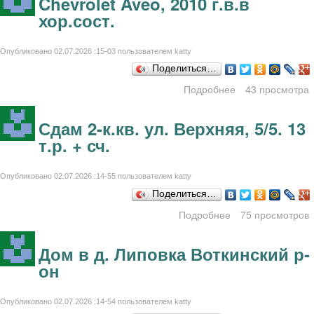
Chevrolet Aveo, 2010 г.в.в
хор.сост.
Опубликовано 02.07.2026 :15-03 пользователем
katty
Поделиться…
Подробнее
43 просмотра
о Chevrolet
Aveo, 2010 г.в.в
хор.сост.
Сдам 2-к.кв. ул. Верхняя, 5/5. 13
т.р. + сч.
Опубликовано 02.07.2026 :14-55 пользователем
katty
Поделиться…
Подробнее
о Сдам 2-к.кв. ул.
75 просмотров
Верхняя, 5/5. 13
т.р. + сч.
Дом в д. Липовка Воткинский р-
он
Опубликовано 02.07.2026 :14-54 пользователем
katty