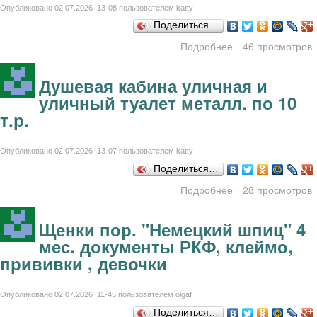
Опубликовано 02.07.2026 :13-08 пользователем
katty
Поделиться…
Подробнее
о Срочно. 2-к.кв.
46 просмотров
в центр. р-не
Душевая кабина уличная и
уличный туалет металл. по 10
т.р.
Опубликовано 02.07.2026 :13-07 пользователем
katty
Поделиться…
Подробнее
28 просмотров
о Душевая
кабина уличная и
уличный туалет
Щенки пор. "Немецкий шпиц" 4
металл. по 10 т.р.
мес. документы РКФ, клеймо,
прививки , девочки
Опубликовано 02.07.2026 :11-45 пользователем
olgaf
Поделиться…