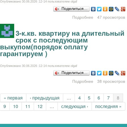
Опубликовано 30.06.2026 :12-14 пользователем
olgaf
Поделиться…
Подробнее
47 просмотров
о Дом на
длительный срок
с последующим
3-к.кв. квартиру на длительный
выкупом(порядок
срок с последующим
оплату
выкупом(порядок оплату
гарантируем )
гарантируем )
Опубликовано 30.06.2026 :12-14 пользователем
olgaf
Поделиться…
Подробнее
о 3-к.кв. квартиру
38 просмотров
на длительный
срок с
Страницы
« первая
‹ предыдущая
…
4
5
6
7
8
последующим
выкупом(порядок
9
10
11
12
…
следующая ›
последняя »
оплату
гарантируем )