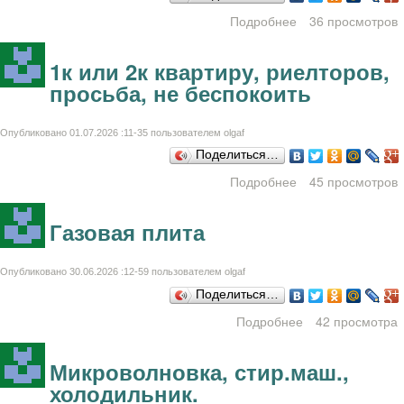
Подробнее
36 просмотров
о Щенки пор.
"Немецкий шпиц"
4 мес. документы
1к или 2к квартиру, риелторов,
РКФ, клеймо,
просьба, не беспокоить
прививки ,
девочки
Опубликовано 01.07.2026 :11-35 пользователем
olgaf
Поделиться…
Подробнее
45 просмотров
о 1к или 2к
квартиру,
риелторов,
Газовая плита
просьба, не
беспокоить
Опубликовано 30.06.2026 :12-59 пользователем
olgaf
Поделиться…
Подробнее
о Газовая плита
42 просмотра
Микроволновка, стир.маш.,
холодильник.