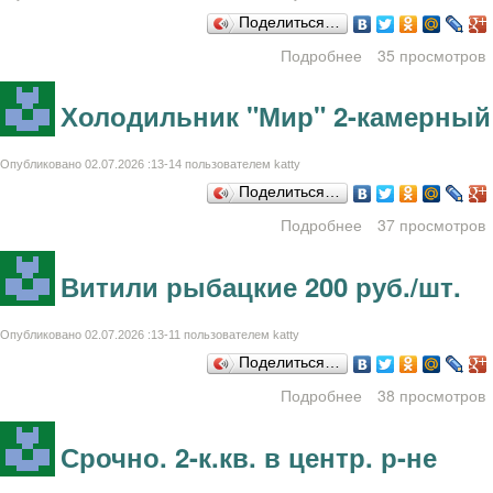
Поделиться…
Подробнее
о Куплю з/ч к ИЖ
35 просмотров
49
Холодильник "Мир" 2-камерный
Опубликовано 02.07.2026 :13-14 пользователем
katty
Поделиться…
Подробнее
37 просмотров
о Холодильник
"Мир" 2-
камерный
Витили рыбацкие 200 руб./шт.
Опубликовано 02.07.2026 :13-11 пользователем
katty
Поделиться…
Подробнее
38 просмотров
о Витили
рыбацкие 200
руб./шт.
Срочно. 2-к.кв. в центр. р-не