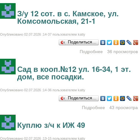
50 сот.
З/у 12 сот. в с. Камское, ул.
Комсомольская, 21-1
Опубликовано 02.07.2026 :14-37 пользователем
katty
Поделиться…
Подробнее
о З/у 12 сот. в с.
36 просмотров
Камское, ул.
Комсомольская,
Сад в кооп.№12 ул. 16-34, 1 эт.
21-1
дом, все посадки.
Опубликовано 02.07.2026 :14-36 пользователем
katty
Поделиться…
Подробнее
43 просмотра
о Сад в кооп.
№12 ул. 16-34, 1
эт. дом, все
Куплю з/ч к ИЖ 49
посадки.
Опубликовано 02.07.2026 :13-15 пользователем
katty