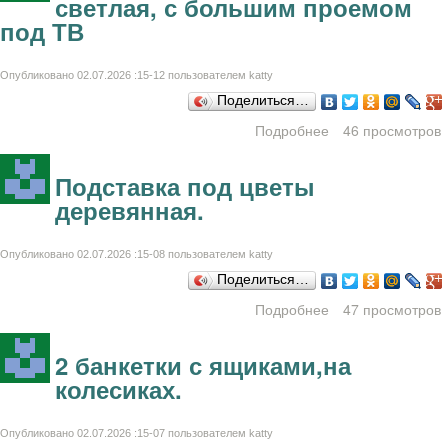
светлая, с большим проемом
под ТВ
Опубликовано 02.07.2026 :15-12 пользователем
katty
Поделиться…
Подробнее
46 просмотров
о Стенка не
большая 2 х 1,6,
светлая, с
Подставка под цветы
большим
деревянная.
проемом под ТВ
Опубликовано 02.07.2026 :15-08 пользователем
katty
Поделиться…
Подробнее
о Подставка под
47 просмотров
цветы
деревянная.
2 банкетки с ящиками,на
колесиках.
Опубликовано 02.07.2026 :15-07 пользователем
katty