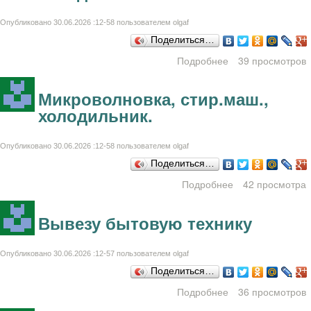
Опубликовано 30.06.2026 :12-58 пользователем
olgaf
Поделиться…
Подробнее
о Микроволновка,
39 просмотров
стир.маш.,
холодильник.
Микроволновка, стир.маш.,
холодильник.
Опубликовано 30.06.2026 :12-58 пользователем
olgaf
Поделиться…
Подробнее
42 просмотра
о
Микроволновка,
стир.маш.,
Вывезу бытовую технику
холодильник.
Опубликовано 30.06.2026 :12-57 пользователем
olgaf
Поделиться…
Подробнее
36 просмотров
о Вывезу
бытовую технику