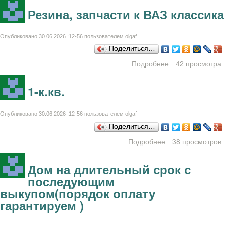
Резина, запчасти к ВАЗ классика
Опубликовано 30.06.2026 :12-56 пользователем
olgaf
Поделиться…
Подробнее
42 просмотра
о Резина,
запчасти к ВАЗ
классика
1-к.кв.
Опубликовано 30.06.2026 :12-56 пользователем
olgaf
Поделиться…
Подробнее
о 1-к.кв.
38 просмотров
Дом на длительный срок с
последующим
выкупом(порядок оплату
гарантируем )