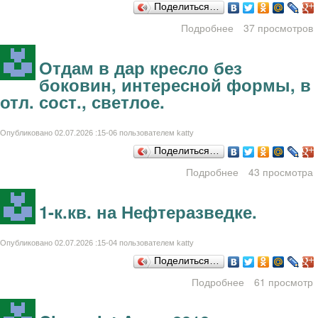
Поделиться…
Подробнее
37 просмотров
о 2 банкетки с
ящиками,на
колесиках.
Отдам в дар кресло без
боковин, интересной формы, в
отл. сост., светлое.
Опубликовано 02.07.2026 :15-06 пользователем
katty
Поделиться…
Подробнее
43 просмотра
о Отдам в дар
кресло без
боковин,
1-к.кв. на Нефтеразведке.
интересной
формы, в отл.
сост., светлое.
Опубликовано 02.07.2026 :15-04 пользователем
katty
Поделиться…
Подробнее
61 просмотр
о 1-к.кв. н
Нефтеразведке